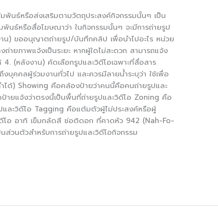
ัมพันธ์หรือส่งเสริมตามวัตถุประสงค์กิจกรรมนั้นๆ เป็น
ันธ์หรือสื่อโฆษณาว่า ในกิจกรรมนั้นๆ จะมีการถ่ายรูป
งาน) ขออนุญาตถ่ายรูป/บันทึกคลิป เพื่อนำไปอะไร หน่วย
งถ่ายภาพแจ้งเป็นระยะ หากผู้ใดไม่สะดวก สามารถแจ้ง
ห้ 4. (หลังงาน) คัดเลือกรูปและวิดีโอเฉพาะที่สื่อสาร
ถึงบุคคลผู้ร่วมงานทั่วไป และควรมีลายน้ำระบุว่า ใช้เพื่อ
ำได้) Showing คือคล้องป้ายว่าคนนี้คือคนถ่ายรูปและ
้ายแจ้งว่าตรงนี้เป็นพื้นที่ถ่ายรูปและวิดีโอ Zoning คือ
ูปและวิดีโอ Tagging คือแต้มตัวผู้ไม่ประสงค์หรือผู้
ิดีโอ อาทิ เข็มกลัดสี ช่อติดอก ที่คาดหัว 942 (Nah-Fo-
เป็นส่วนตัวสำหรับการถ่ายรูปและวิดีโอกิจกรรม