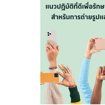
ที่
ดี
เพื่อ
รักษา
ความ
เป็น
ส่วน
ตัว
สำหรับ
การ
ถ่าย
รูป
และ
วิดีโอ
กิจกรรม